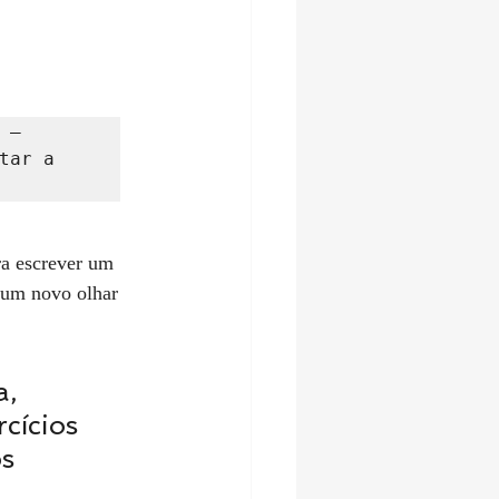
— 
ar a 
a escrever um 
e um novo olhar 
, 
cícios 
s 