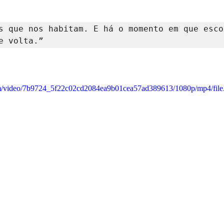
s que nos habitam. E há o momento em que escol
e volta.”
.com/video/7b9724_5f22c02cd2084ea9b01cea57ad389613/1080p/mp4/fil