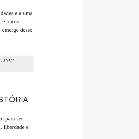
idades e a uma 
 e outros 
e emerge desse 
iver 
ISTÓRIA 
m para ser 
, liberdade e 