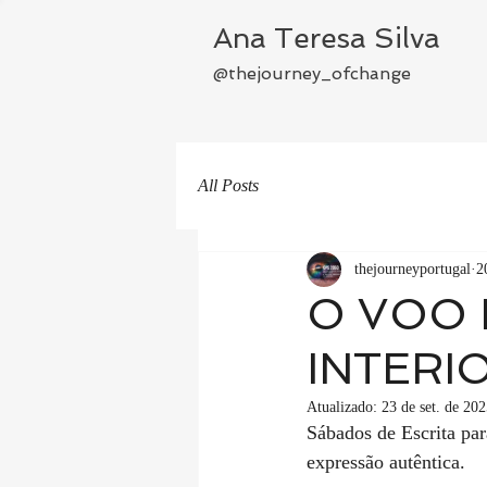
Ana Teresa Silva
@thejourney_ofchange
All Posts
thejourneyportugal
2
O VOO 
INTERI
Atualizado:
23 de set. de 20
Sábados de Escrita para
expressão autêntica.