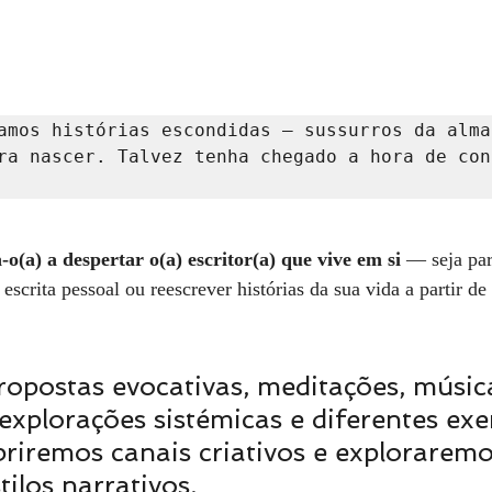
amos histórias escondidas — sussurros da alma 
ra nascer. Talvez tenha chegado a hora de cont
(a) a despertar o(a) escritor(a) que vive em si 
— seja par
 escrita pessoal ou reescrever histórias da sua vida a partir d
ropostas evocativas, meditações, música
xplorações sistémicas e diferentes exer
abriremos canais criativos e exploraremo
tilos narrativos.