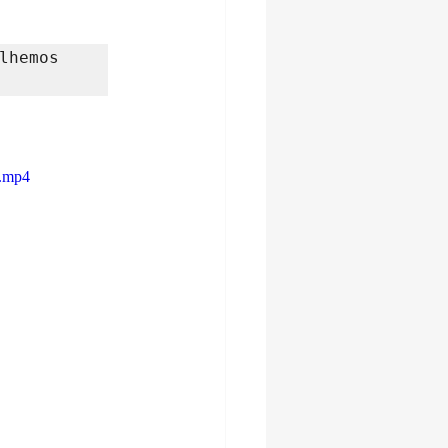
hemos 
e.mp4