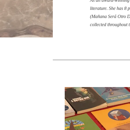
As an award-winning w
literature. She has 8
(Mañana Será Otro Día
collected throughout 