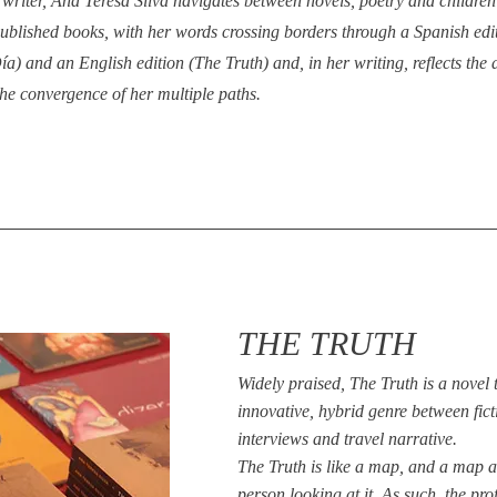
riter, Ana Teresa Silva navigates between novels, poetry and children
 published books, with her words crossing borders through a Spanish edi
) and an English edition (The Truth) and, in her writing, reflects the
the convergence of her multiple paths.
THE TRUTH
Widely praised, The Truth is a novel 
innovative, hybrid genre between fict
interviews and travel narrative.
The Truth is like a map, and a map 
person looking at it. As such, the pr