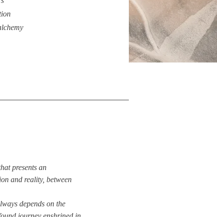
's
tion
 alchemy
that presents an
ion and reality, between
always depends on the
ofound journey enshrined in