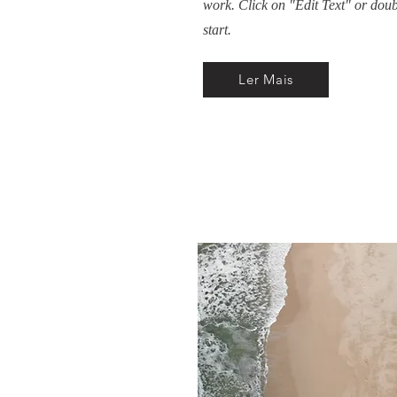
work. Click on "Edit Text" or doubl
start.
Ler Mais