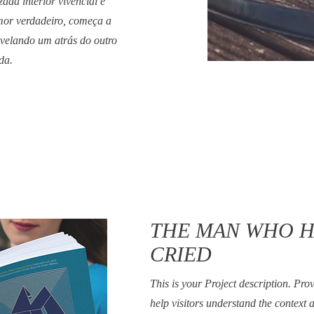
da interior vivencial e
mor verdadeiro, começa a
evelando um atrás do outro
da.
THE MAN WHO H
CRIED
This is your Project description. Pro
help visitors understand the context