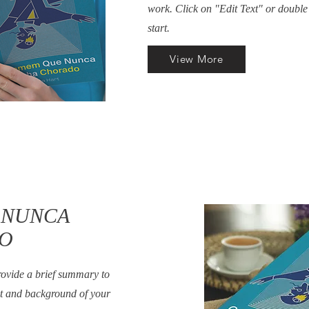
work. Click on "Edit Text" or double 
start.
View More
 NUNCA
DO
Provide a brief summary to
xt and background of your