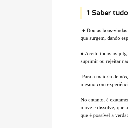
1 Saber tudo
 ● Dou as boas-vindas a todos os meus pensamentos, emoções, sensações do meu corpo, à medida 
que surgem, dando espa
● Aceito todos os julg
suprimir ou rejeitar n
 Para a maioria de nós, é fácil acolher experiências de alegria, felicidade ou deleite, mas já não é o 
mesmo com experiência
No entanto, é exatamen
move e dissolve, que a
que é possível a verda