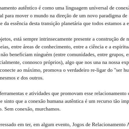
onamento autêntico é como uma linguagem universal de conex
ial para mover o mundo na direção de um novo paradigma de 
te da essência desta transição planetária que todos estamos a e
etos, está sempre intrinsecamente presente a construção de 
deias, entre áreas de conhecimento, entre a ciência e a espiritu
 não beneficiam ninguém (entre comunidades, entre grupos, en
cialmente, connosco próprios), algo que nos una na nossa ex
econecte ao máximo, promova o verdadeiro re-ligar do "ser h
 mesmos e dos outros.
e sinto que a conexão humana autêntica é um recurso tão imp
o. Sem conexão, murchamos.   
nteressado em ter, em algum evento, Jogos de Relacionamento 