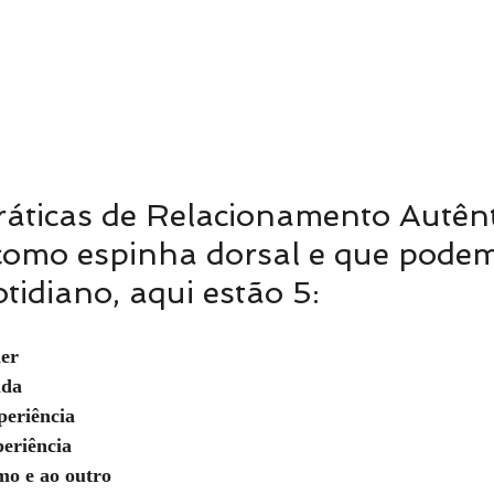
áticas de Relacionamento Autênt
omo espinha dorsal e que podem
tidiano, aqui estão 5:
her
ada
periência
periência
mo e ao outro