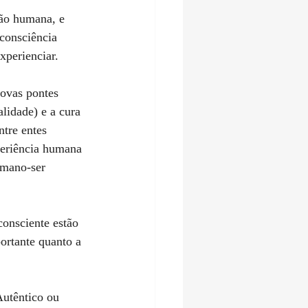
ão humana, e 
consciência 
xperienciar.
novas pontes 
alidade) e a cura 
tre entes 
periência humana 
umano-ser 
ortante quanto a 
Autêntico ou 