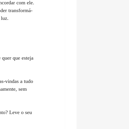
ncordar com ele. 
der transformá-
luz.  
 quer que esteja 
enamente, sem 