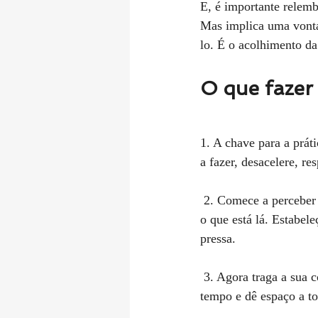
E, é importante relemb
Mas implica uma vonta
lo. É o acolhimento da
O que fazer
1. A chave para a práti
a fazer, desacelere, r
 2. Comece a perceber como se sente no seu corpo físico, percebendo e dando as boas-vindas a tudo 
o que está lá. Estabel
pressa.
 3. Agora traga a sua consciência para as suas emoções - como se sente neste momento? Leve o seu 
tempo e dê espaço a to