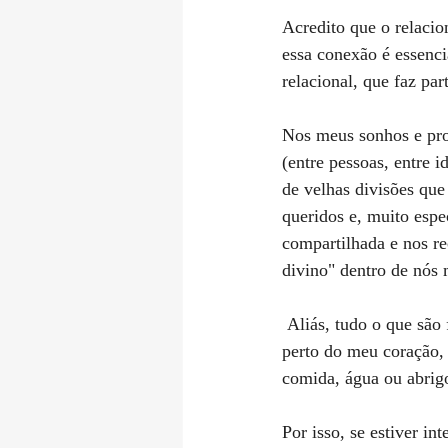
Acredito que o relaci
essa conexão é essenc
relacional, que faz par
Nos meus sonhos e proj
(entre pessoas, entre i
de velhas divisões que
queridos e, muito espe
compartilhada e nos r
divino" dentro de nós
 Aliás, tudo o que são ferramentas e atividades que promovam esse relacionamento consciente estão 
perto do meu coração, 
comida, água ou abrig
Por isso, se estiver i